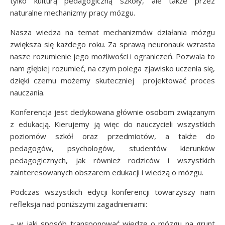
tylko kulturą pedagogiczną szkoły, ale także przez
naturalne mechanizmy pracy mózgu.
Nasza wiedza na temat mechanizmów działania mózgu
zwiększa się każdego roku. Za sprawą neuronauk wzrasta
nasze rozumienie jego możliwości i ograniczeń. Pozwala to
nam głębiej rozumieć, na czym polega zjawisko uczenia się,
dzięki czemu możemy skuteczniej projektować proces
nauczania.
Konferencja jest dedykowana głównie osobom związanym
z edukacją. Kierujemy ją więc do nauczycieli wszystkich
poziomów szkół oraz przedmiotów, a także do
pedagogów, psychologów, studentów kierunków
pedagogicznych, jak również rodziców i wszystkich
zainteresowanych obszarem edukacji i wiedzą o mózgu.
Podczas wszystkich edycji konferencji towarzyszy nam
refleksja nad poniższymi zagadnieniami:
– w jaki sposób transponować wiedzę o mózgu na grunt