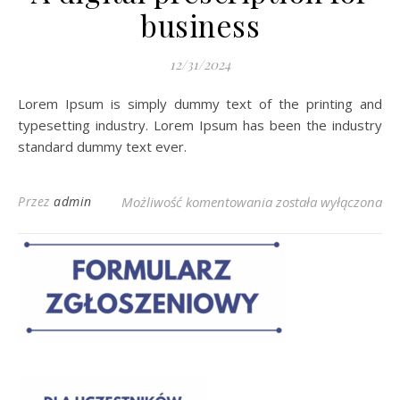
business
12/31/2024
Lorem Ipsum is simply dummy text of the printing and
typesetting industry. Lorem Ipsum has been the industry
standard dummy text ever.
Przez
admin
Możliwość komentowania
A digital prescription
została wyłączona